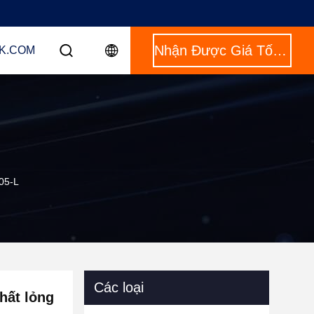
Nhận Được Giá Tốt Nhất
NK.COM
05-L
Các loại
hất lỏng