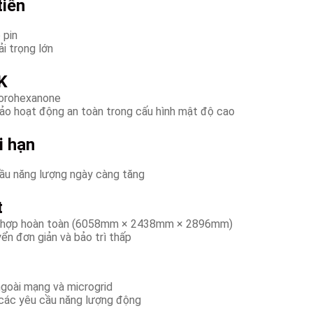
tiến
 pin
ải trọng lớn
K
uorohexanone
ảo hoạt động an toàn trong cấu hình mật độ cao
i hạn
ầu năng lượng ngày càng tăng
t
ích hợp hoàn toàn (6058mm × 2438mm × 2896mm)
ển đơn giản và bảo trì thấp
ngoài mạng và microgrid
o các yêu cầu năng lượng động