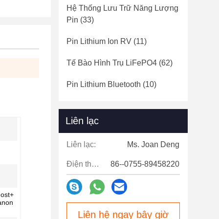
Hệ Thống Lưu Trữ Năng Lượng
Pin
(33)
Pin Lithium Ion RV
(11)
Tế Bào Hình Trụ LiFePO4
(62)
Pin Lithium Bluetooth
(10)
Liên lạc
Liên lạc:
Ms. Joan Deng
Điện thoại:
86--0755-89458220
host+
anon
Liên hệ ngay bây giờ